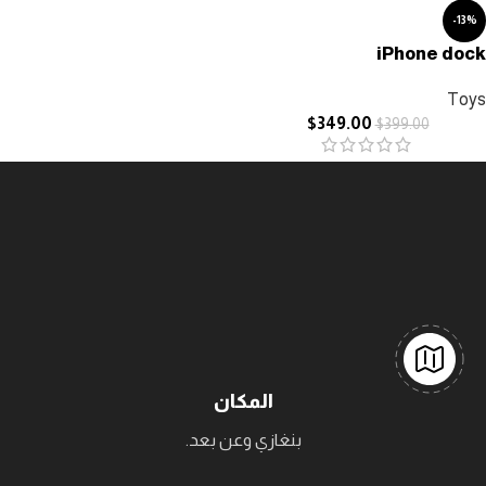
-13%
iPhone dock
Toys
$
349.00
$
399.00
المكان
بنغازي وعن بعد.